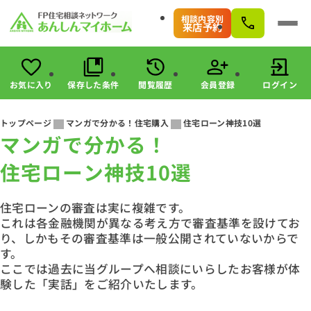
相談内容別
来店予約
お気に入り
保存した条件
閲覧履歴
会員登録
ログイン
会員登録
ログイン
トップページ
マンガで分かる！住宅購入
住宅ローン神技10選
マンガで分かる！
物件検索
住宅ローン神技10選
駅・路線から探す
エリアから探す
こだわりから探す
住宅ローンの審査は実に複雑です。
未公開物件の探し方
これは各金融機関が異なる考え方で審査基準を設けてお
り、しかもその審査基準は一般公開されていないからで
すまいのお金に関する8つのサービス
す。
マンガで分かる！住宅購入
ここでは過去に当グループへ相談にいらしたお客様が体
会社情報
験した「実話」をご紹介いたします。