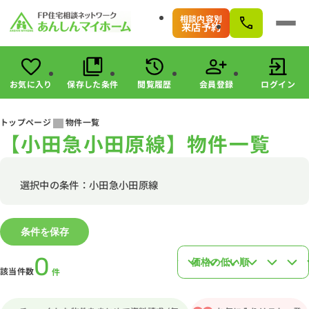
相談内容別
来店予約
お気に入り
保存した条件
閲覧履歴
会員登録
ログイン
会員登録
ログイン
トップページ
物件一覧
【小田急小田原線】物件一覧
物件検索
駅・路線から探す
エリアから探す
選択中の条件：小田急小田原線
こだわりから探す
未公開物件の探し方
条件を保存
すまいのお金に関する8つのサービス
マンガで分かる！住宅購入
0
該当件数
件
会社情報