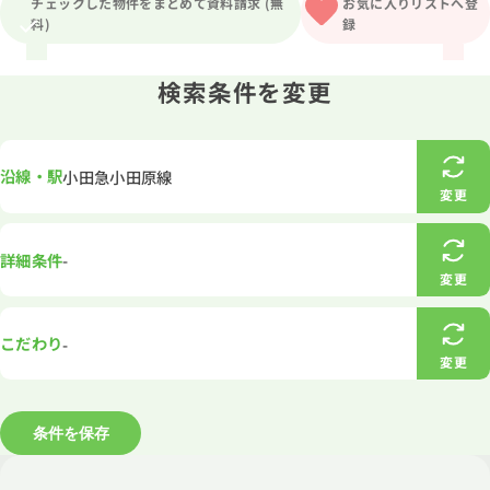
チェックした物件をまとめて資料請求 (無
お気に入りリストへ登
料)
録
1分簡単！
来店予約
検索条件を変更
お問い合わせ
沿線・駅
小田急小田原線
変更
詳細条件
-
変更
こだわり
-
変更
条件を保存