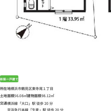
新築一戸建て
所在地
横浜市鶴見区東寺尾１丁目
土地面積
56.08㎡
建物面積
98.12㎡
交通
横浜線「大口」駅 徒歩 20 分
京浜急行本線「生麦」駅 徒歩 20 分