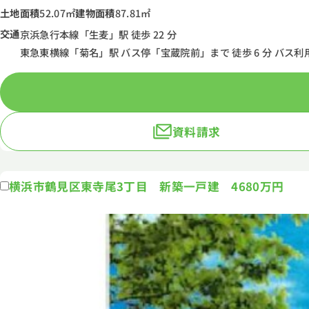
土地面積
52.07㎡
建物面積
87.81㎡
交通
京浜急行本線「生麦」駅 徒歩 22 分
東急東横線「菊名」駅 バス停「宝蔵院前」まで 徒歩 6 分 バス利用
資料請求
横浜市鶴見区東寺尾3丁目 新築一戸建 4680万円