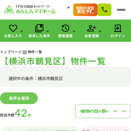
相談内容別
来店予約
お気に入り
保存した条件
閲覧履歴
会員登録
ログイン
会員登録
ログイン
トップページ
物件一覧
【横浜市鶴見区】物件一覧
物件検索
駅・路線から探す
エリアから探す
選択中の条件：横浜市鶴見区
こだわりから探す
未公開物件の探し方
条件を保存
すまいのお金に関する8つのサービス
マンガで分かる！住宅購入
42
該当件数
件
会社情報