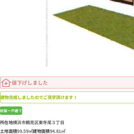
値下げしました
建物完成しましたのでご見学頂けます！
新築一戸建て
所在地
横浜市鶴見区東寺尾３丁目
土地面積
99.59㎡
建物面積
94.81㎡