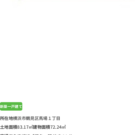
新築一戸建て
所在地
横浜市鶴見区馬場１丁目
土地面積
83.17㎡
建物面積
72.24㎡