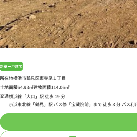
新築一戸建て
所在地
横浜市鶴見区東寺尾１丁目
土地面積
64.93㎡
建物面積
114.06㎡
交通
横浜線「大口」駅 徒歩 19 分
京浜東北線「鶴見」駅 バス停「宝蔵院前」まで 徒歩 3 分 バス利用