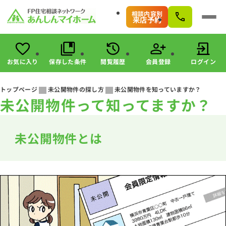
相談内容別
来店予約
お気に入り
保存した条件
閲覧履歴
会員登録
ログイン
会員登録
ログイン
トップページ
未公開物件の探し方
未公開物件を知っていますか？
未公開物件って知ってますか？
物件検索
駅・路線から探す
エリアから探す
未公開物件とは
こだわりから探す
未公開物件の探し方
すまいのお金に関する8つのサービス
マンガで分かる！住宅購入
会社情報