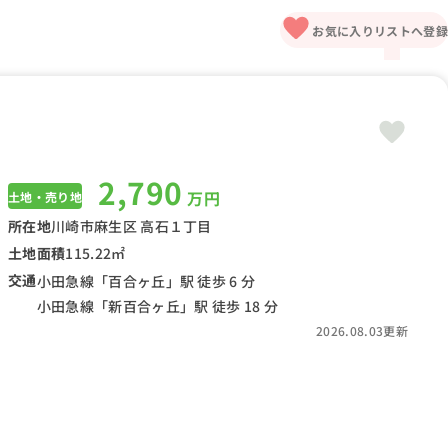
お気に入りリストへ登録
2,790
万円
土地・売り地
所在地
川崎市麻生区 高石１丁目
土地面積
115.22㎡
交通
小田急線「百合ヶ丘」駅 徒歩 6 分
小田急線「新百合ヶ丘」駅 徒歩 18 分
2026.08.03更新