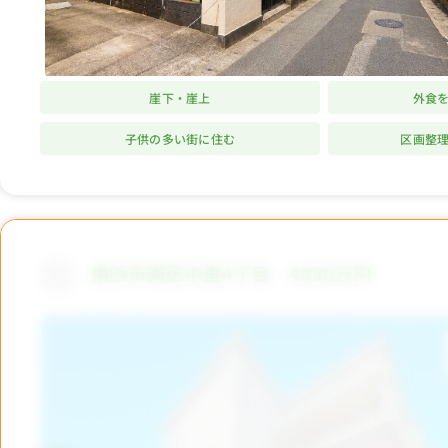
崖下・崖上
外食
子供の多い街に住む
区画整