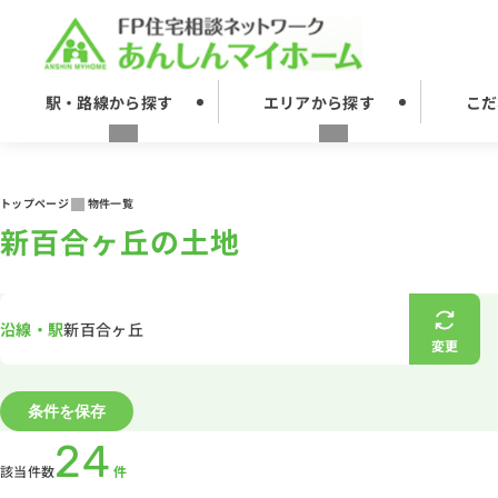
駅・路線から探す
エリアから探す
こだ
トップページ
物件一覧
新百合ヶ丘の土地
沿線・駅
新百合ヶ丘
変更
条件を保存
24
該当件数
件