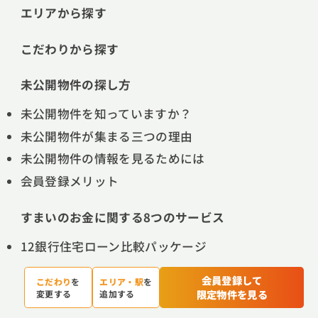
エリアから探す
こだわりから探す
未公開物件の探し方
未公開物件を知っていますか？
未公開物件が集まる三つの理由
未公開物件の情報を見るためには
会員登録メリット
すまいのお金に関する8つのサービス
12銀行住宅ローン比較パッケージ
はじめの一歩セミナー
会員登録して
こだわり
を
エリア・駅
を
ファイナンシャルプランナー個別相談会
限定物件を見る
変更する
追加する
ライフプランニングシュミレーション