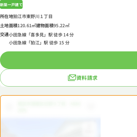
新築一戸建て
所在地
狛江市東野川１丁目
土地面積
120.61㎡
建物面積
95.22㎡
交通
小田急線「喜多見」駅 徒歩 14 分
小田急線「狛江」駅 徒歩 15 分
資料請求