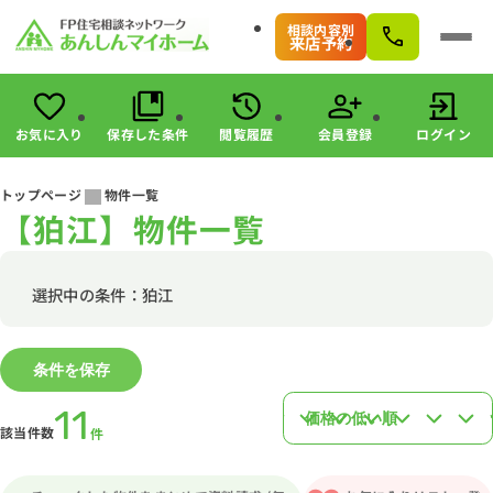
相談内容別
来店予約
お気に入り
保存した条件
閲覧履歴
会員登録
ログイン
会員登録
ログイン
トップページ
物件一覧
【狛江】物件一覧
物件検索
駅・路線から探す
エリアから探す
選択中の条件：狛江
こだわりから探す
未公開物件の探し方
条件を保存
すまいのお金に関する8つのサービス
マンガで分かる！住宅購入
11
該当件数
件
会社情報