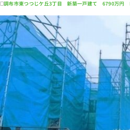
調布市東つつじケ丘3丁目 新築一戸建て 6790万円 