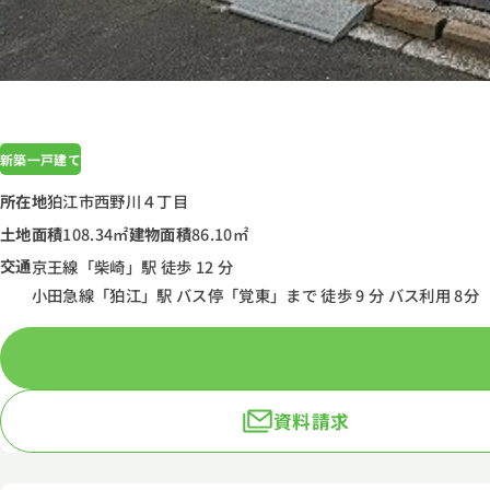
新築一戸建て
所在地
狛江市西野川４丁目
土地面積
108.34㎡
建物面積
86.10㎡
交通
京王線「柴崎」駅 徒歩 12 分
小田急線「狛江」駅 バス停「覚東」まで 徒歩 9 分 バス利用 8分
資料請求