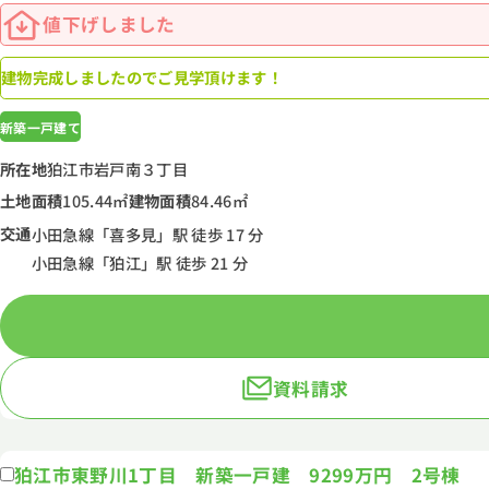
値下げしました
建物完成しましたのでご見学頂けます！
新築一戸建て
所在地
狛江市岩戸南３丁目
土地面積
105.44㎡
建物面積
84.46㎡
交通
小田急線「喜多見」駅 徒歩 17 分
小田急線「狛江」駅 徒歩 21 分
資料請求
狛江市東野川1丁目 新築一戸建 9299万円 2号棟