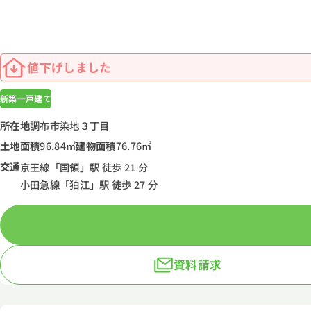
値下げしました
新築一戸建て
所在地
調布市染地３丁目
土地面積
96.84㎡
建物面積
76.76㎡
交通
京王線「国領」駅 徒歩 21 分
小田急線「狛江」駅 徒歩 27 分
資料請求