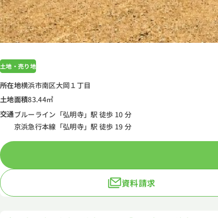
土地・売り地
所在地
横浜市南区大岡１丁目
土地面積
83.44㎡
交通
ブルーライン「弘明寺」駅 徒歩 10 分
京浜急行本線「弘明寺」駅 徒歩 19 分
資料請求