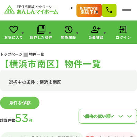
相談内容別
来店予約
お気に入り
保存した条件
閲覧履歴
会員登録
ログイン
会員登録
ログイン
トップページ
物件一覧
【横浜市南区】物件一覧
物件検索
駅・路線から探す
エリアから探す
選択中の条件：横浜市南区
こだわりから探す
未公開物件の探し方
条件を保存
すまいのお金に関する8つのサービス
マンガで分かる！住宅購入
53
該当件数
件
会社情報