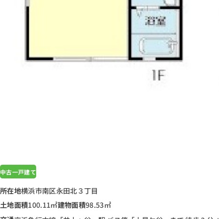
中古一戸建て
所在地
横浜市南区永田北３丁目
土地面積
100.11㎡
建物面積
98.53㎡