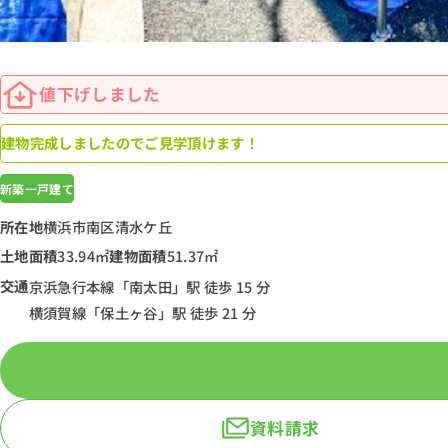
値下げしました
建物完成しましたのでご見学頂けます！
新築一戸建て
所在地
横浜市南区清水ケ丘
土地面積
33.94㎡
建物面積
51.37㎡
交通
京浜急行本線「南太田」駅 徒歩 15 分
横須賀線「保土ヶ谷」駅 徒歩 21 分
資料請求