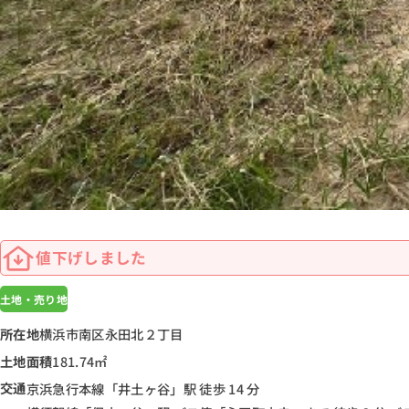
値下げしました
土地・売り地
所在地
横浜市南区永田北２丁目
土地面積
181.74㎡
交通
京浜急行本線「井土ヶ谷」駅 徒歩 14 分