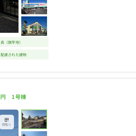
延長（旗竿地）
に配慮された建物
万円 1号棟
間取り