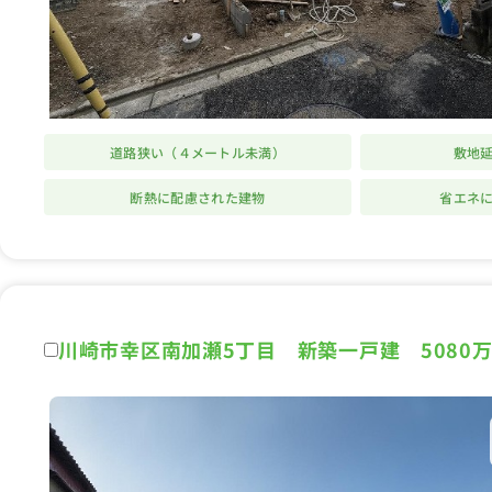
道路狭い（４メートル未満）
敷地
断熱に配慮された建物
省エネ
川崎市幸区南加瀬5丁目 新築一戸建 5080