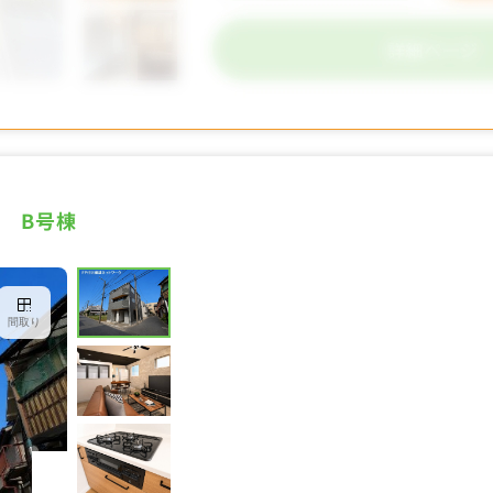
円 B号棟
間取り