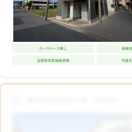
カースペース無し
食器
浴室換気乾燥暖房機
外食