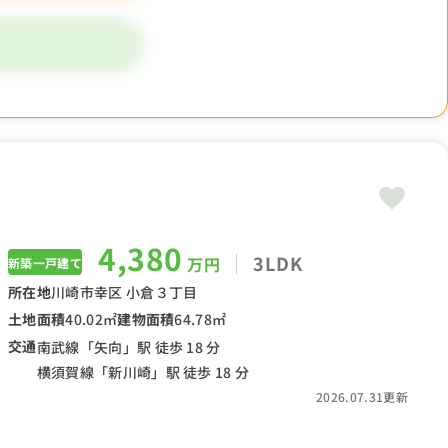
4,380
3LDK
万円
新築一戸建て
所在地
川崎市幸区 小倉３丁目
土地面積
40.02㎡
建物面積
64.78㎡
交通
南武線「矢向」駅 徒歩 18 分
横須賀線「新川崎」駅 徒歩 18 分
2026.07.31更新