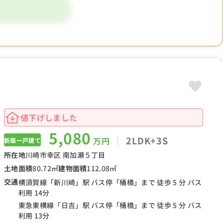
値下げしました
5,080
2LDK+3S
万円
新築一戸建て
所在地
川崎市幸区 南加瀬５丁目
土地面積
80.72㎡
建物面積
112.08㎡
交通
横須賀線「新川崎」駅 バス停「桶橋」まで 徒歩 5 分 バス
利用 14分
東急東横線「日吉」駅 バス停「桶橋」まで 徒歩 5 分 バス
利用 13分