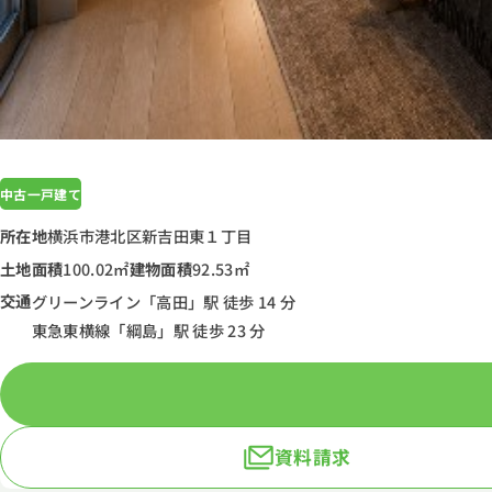
中古一戸建て
所在地
横浜市港北区新吉田東１丁目
土地面積
100.02㎡
建物面積
92.53㎡
交通
グリーンライン「高田」駅 徒歩 14 分
東急東横線「綱島」駅 徒歩 23 分
資料請求