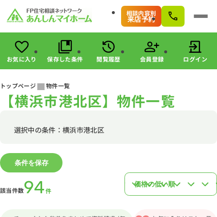
相談内容別
来店予約
お気に入り
保存した条件
閲覧履歴
会員登録
ログイン
会員登録
ログイン
トップページ
物件一覧
【横浜市港北区】物件一覧
物件検索
駅・路線から探す
エリアから探す
選択中の条件：横浜市港北区
こだわりから探す
未公開物件の探し方
条件を保存
すまいのお金に関する8つのサービス
マンガで分かる！住宅購入
94
該当件数
件
会社情報