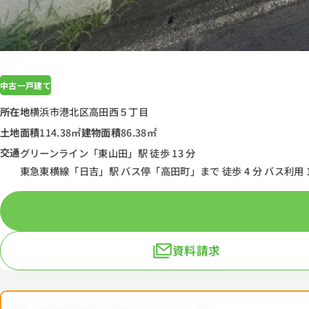
中古一戸建て
所在地
横浜市港北区高田西５丁目
土地面積
114.38㎡
建物面積
86.38㎡
交通
グリーンライン「東山田」駅 徒歩 13 分
東急東横線「日吉」駅 バス停「高田町」まで 徒歩 4 分 バス利用 
資料請求