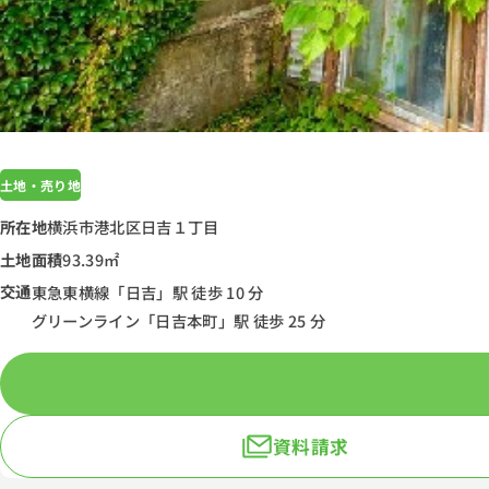
土地・売り地
所在地
横浜市港北区日吉１丁目
土地面積
93.39㎡
交通
東急東横線「日吉」駅 徒歩 10 分
グリーンライン「日吉本町」駅 徒歩 25 分
資料請求