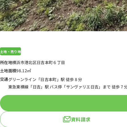
土地・売り地
所在地
横浜市港北区日吉本町６丁目
土地面積
98.12㎡
交通
グリーンライン「日吉本町」駅 徒歩 8 分
東急東横線「日吉」駅 バス停「サンヴァリエ日吉」まで 徒歩 7 分
資料請求