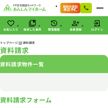
相談内容別
来店予約
お気に入り
保存した条件
閲覧履歴
会員登録
ログイン
会員登録
ログイン
トップページ
資料請求
資料請求
物件検索
駅・路線から探す
資料請求物件一覧
エリアから探す
こだわりから探す
未公開物件の探し方
すまいのお金に関する8つのサービス
マンガで分かる！住宅購入
会社情報
資料請求フォーム