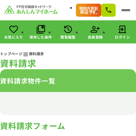
相談内容別
来店予約
お気に入り
保存した条件
閲覧履歴
会員登録
ログイン
会員登録
ログイン
トップページ
資料請求
資料請求
物件検索
駅・路線から探す
資料請求物件一覧
エリアから探す
こだわりから探す
未公開物件の探し方
すまいのお金に関する8つのサービス
マンガで分かる！住宅購入
会社情報
資料請求フォーム