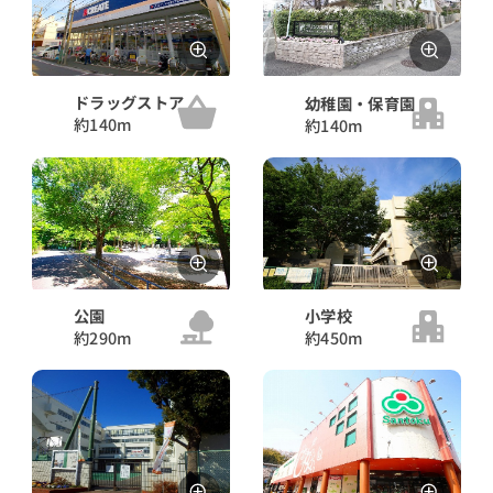
ドラッグストア
幼稚園・保育園
約140m
約140m
公園
小学校
約290m
約450m