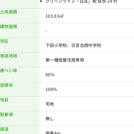
グリーンライン「日吉」駅 徒歩 24 分
土地面積
103.83㎡
建物面積
-
学区
下田小学校、日吉台西中学校
用途地域
第一種低層住居専用
建ぺい率
60%
容積率
100%
地目
宅地
駐車場
無し
接道
南東4m