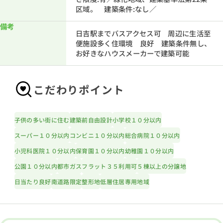
区域。 建築条件:なし／
備考
日吉駅までバスアクセス可 周辺に生活至
便施設多く住環境 良好 建築条件無し、
お好きなハウスメーカーで建築可能
こだわりポイント
子供の多い街に住む
建築前自由設計
小学校１０分以内
スーパー１０分以内
コンビニ１０分以内
総合病院１０分以内
小児科医院１０分以内
保育園１０分以内
幼稚園１０分以内
公園１０分以内
都市ガス
フラット３５利用可
５棟以上の分譲地
日当たり良好
南道路限定
整形地
低層住居専用地域