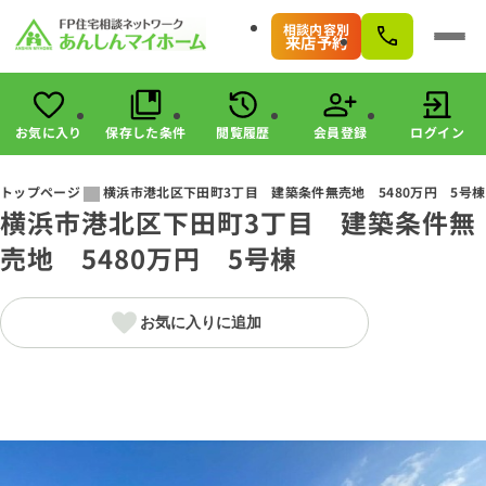
相談内容別
来店予約
お気に入り
保存した条件
閲覧履歴
会員登録
ログイン
会員登録
ログイン
トップページ
横浜市港北区下田町3丁目 建築条件無売地 5480万円 5号棟
横浜市港北区下田町3丁目 建築条件無
物件検索
売地 5480万円 5号棟
駅・路線から探す
エリアから探す
こだわりから探す
お気に入りに追加
未公開物件の探し方
すまいのお金に関する8つのサービス
マンガで分かる！住宅購入
会社情報