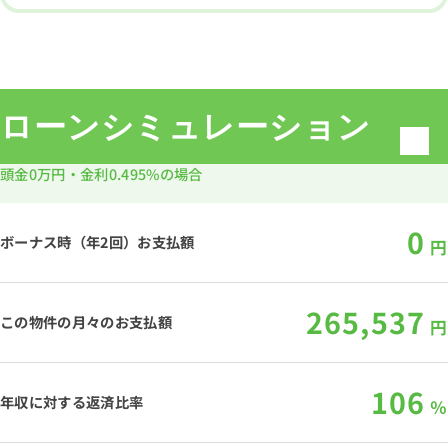
ローンシミュレーション
頭金
0万円
・金利
0.495%
の場合
0
ボーナス時（年2回）お支払額
円
265,537
この物件の月々のお支払額
円
106
年収に対する返済比率
％