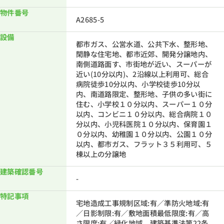
物件番号
A2685-5
設備
都市ガス、公営水道、公共下水、整形地、
閑静な住宅地、都市近郊、開発分譲地内、
南側道路面す、市街地が近い、スーパーが
近い(10分以内)、2沿線以上利用可、総合
病院徒歩10分以内、小学校徒歩10分以
内、南道路限定、整形地、子供の多い街に
住む、小学校１０分以内、スーパー１０分
以内、コンビニ１０分以内、総合病院１０
分以内、小児科医院１０分以内、保育園１
０分以内、幼稚園１０分以内、公園１０分
以内、都市ガス、フラット３５利用可、５
棟以上の分譲地
建築確認番号
-
特記事項
宅地造成工事規制区域:有／準防火地域:有
／日影制限:有／敷地面積最低限度:有／高
さ限度:有／緑化地域、建築基準法第22条