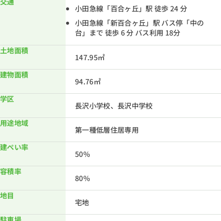
交通
小田急線「百合ヶ丘」駅 徒歩 24 分
小田急線「新百合ヶ丘」駅 バス停「中の
台」まで 徒歩 6 分 バス利用 18分
土地面積
147.95㎡
建物面積
94.76㎡
学区
長沢小学校、長沢中学校
用途地域
第一種低層住居専用
建ぺい率
50%
容積率
80%
地目
宅地
駐車場