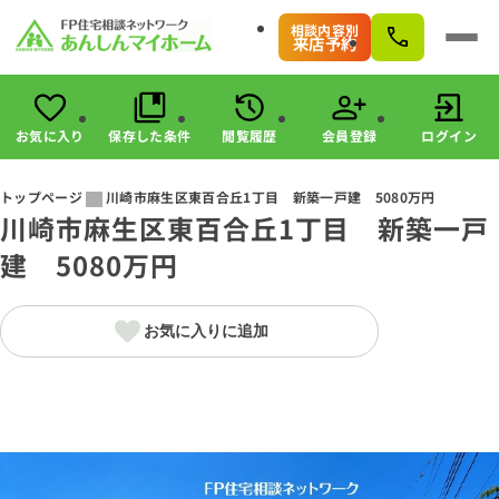
相談内容別
来店予約
お気に入り
保存した条件
閲覧履歴
会員登録
ログイン
会員登録
ログイン
トップページ
川崎市麻生区東百合丘1丁目 新築一戸建 5080万円
川崎市麻生区東百合丘1丁目 新築一戸
物件検索
建 5080万円
駅・路線から探す
エリアから探す
こだわりから探す
お気に入りに追加
未公開物件の探し方
すまいのお金に関する8つのサービス
マンガで分かる！住宅購入
会社情報