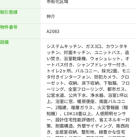
市街化区域
取引態様
仲介
物件番号
A2083
設備
システムキッチン、ガス3口、カウンタキ
ッチン、対面キッチン、ユニットバス、追
い焚き、浴室乾燥機、ウォシュレット、オ
ートバス付き、シャンプドレッサー付き、
トイレ2ヶ所、バルコニー、採光2面、モニ
タ付きインターフォン、防犯カメラ、クロ
ーゼット、収納、床下収納、下駄箱、フロ
ーリング、全室フローリング、都市ガス、
公営水道、公共下水、浄水器、浴室1坪以
上、浴室に窓、暖房便座、南面バルコニ
ー、2階建、複層ガラス、火災警報器（報
知機）、LDK18畳以上、人感照明センサ
ー、設計住宅性能評価付、省エネルギー対
策、耐震構造、外壁サイディング、南西向
き、全居室収納、整形地、緑豊かな住宅