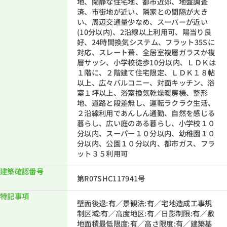
地、閑静な住宅地、都市近郊、地盤調査
済、市街地が近い、隣家との間隔が大き
い、周辺交通量少なめ、スーパーが近い
(10分以内)、2沿線以上利用可、陽当り良
好、24時間換気システム、フラット35Sに
対応、スレート葺、全居室複層ガラスか複
層サッシ、小学校徒歩10分以内、ＬＤＫは
１階に、２階建て住宅限定、ＬＤＫ１８帖
以上、広々バルコニー、対面キッチン、浴
室１坪以上、浴室換気乾燥暖房機、整形
地、道路と段差無し、運転ラクラク生活、
２沿線利用であんしん通勤、自然を感じる
暮らし、広い庭のある暮らし、小学校１０
分以内、スーパー１０分以内、幼稚園１０
分以内、公園１０分以内、都市ガス、フラ
ット３５利用可
建築確認番号
第R07SHC117941号
特記事項
壁面後退:有／景観法:有／宅地造成工事規
制区域:有／高度地区:有／日影制限:有／敷
地面積最低限度:有／高さ限度:有／建築基