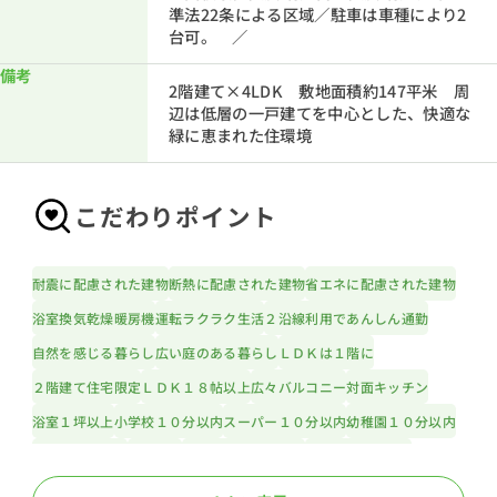
準法22条による区域／駐車は車種により2
台可。 ／
備考
2階建て×4LDK 敷地面積約147平米 周
辺は低層の一戸建てを中心とした、快適な
緑に恵まれた住環境
こだわりポイント
耐震に配慮された建物
断熱に配慮された建物
省エネに配慮された建物
浴室換気乾燥暖房機
運転ラクラク生活
２沿線利用であんしん通勤
自然を感じる暮らし
広い庭のある暮らし
ＬＤＫは１階に
２階建て住宅限定
ＬＤＫ１８帖以上
広々バルコニー
対面キッチン
浴室１坪以上
小学校１０分以内
スーパー１０分以内
幼稚園１０分以内
公園１０分以内
都市ガス
フラット３５利用可
カースペース２台
隣家との間隔たっぷり
道路広々（５ｍ以上）
日当たり良好
整形地