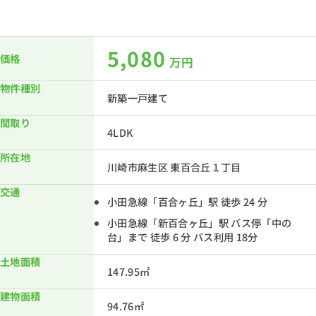
5,080
価格
万円
物件種別
新築一戸建て
間取り
4LDK
所在地
川崎市麻生区 東百合丘１丁目
交通
小田急線「百合ヶ丘」駅 徒歩 24 分
小田急線「新百合ヶ丘」駅 バス停「中の
台」まで 徒歩 6 分 バス利用 18分
土地面積
147.95㎡
建物面積
94.76㎡