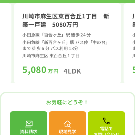
川崎市麻生区東百合丘1丁目 新
取り
間取り
築一戸建 5080万円
小田急線「百合ヶ丘」駅 徒歩 24 分
小田急線「新百合ヶ丘」駅 バス停「中の台」
まで 徒歩 6 分 バス利用 18分
川崎市麻生区 東百合丘１丁目
5,080
4LDK
万円
お気軽にどうぞ！
電話で
資料請求
現地見学
お問い合わせ