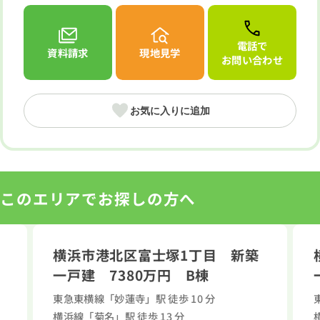
日当たり良好
南道路限定
眺望良好
低層住居専用地域
電話で
資料請求
現地見学
お問い合わせ
お気に入りに追加
このエリアでお探しの方へ
横浜市港北区富士塚1丁目 新築
取り
間取り
一戸建 7380万円 B棟
東急東横線「妙蓮寺」駅 徒歩 10 分
横浜線「菊名」駅 徒歩 13 分