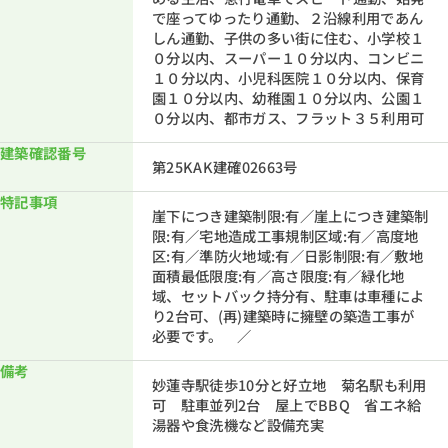
で座ってゆったり通勤、２沿線利用であん
しん通勤、子供の多い街に住む、小学校１
０分以内、スーパー１０分以内、コンビニ
１０分以内、小児科医院１０分以内、保育
園１０分以内、幼稚園１０分以内、公園１
０分以内、都市ガス、フラット３５利用可
建築確認番号
第25KAK建確02663号
特記事項
崖下につき建築制限:有／崖上につき建築制
限:有／宅地造成工事規制区域:有／高度地
区:有／準防火地域:有／日影制限:有／敷地
面積最低限度:有／高さ限度:有／緑化地
域、セットバック持分有、駐車は車種によ
り2台可、(再)建築時に擁壁の築造工事が
必要です。 ／
備考
妙蓮寺駅徒歩10分と好立地 菊名駅も利用
可 駐車並列2台 屋上でBBQ 省エネ給
湯器や食洗機など設備充実