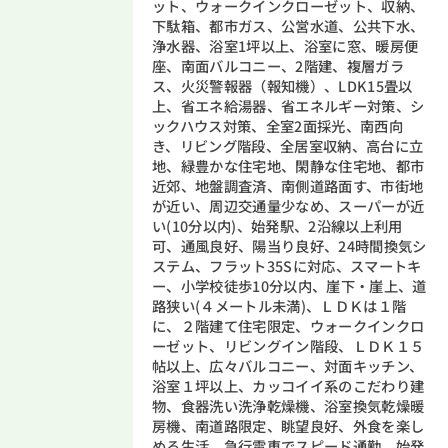
ット、ウォークインクローゼット、収納、
下駄箱、都市ガス、公営水道、公共下水、
浄水器、浴室1坪以上、浴室に窓、暖房便
座、南面バルコニー、2階建、複層ガラ
ス、火災警報器（報知機）、LDK15畳以
上、省エネ給湯器、省エネルギー対策、シ
ックハウス対策、全室2面採光、南西向
き、リビング階段、全居室収納、高台に立
地、緑豊かな住宅地、閑静な住宅地、都市
近郊、地盤調査済、南側道路面す、市街地
が近い、周辺交通量少なめ、スーパーが近
い(10分以内)、始発駅、2沿線以上利用
可、通風良好、陽当り良好、24時間換気シ
ステム、フラット35Sに対応、スマートキ
ー、小学校徒歩10分以内、崖下・崖上、道
路狭い(４メートル未満)、ＬＤＫは１階
に、２階建て住宅限定、ウォークインクロ
ーゼット、リビングイン階段、ＬＤＫ１５
帖以上、広々バルコニー、対面キッチン、
浴室１坪以上、カッコイイ系のこだわり建
物、食器洗い洗浄乾燥機、浴室換気乾燥暖
房機、南道路限定、眺望良好、外食を楽し
める生活、急行電車でスピード通勤、始発