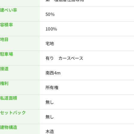
建ぺい率
50%
容積率
100%
地目
宅地
駐車場
有り カースペース
接道
南西4m
権利
所有権
私道面積
無し
セットバック
無し
建物構造
木造