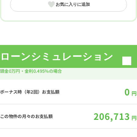
お気に入りに追加
ローンシミュレーション
頭金
0万円
・金利
0.495%
の場合
0
ボーナス時（年2回）お支払額
円
206,713
この物件の月々のお支払額
円