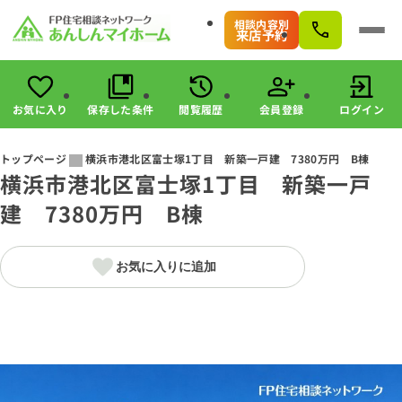
相談内容別
来店予約
お気に入り
保存した条件
閲覧履歴
会員登録
ログイン
会員登録
ログイン
トップページ
横浜市港北区富士塚1丁目 新築一戸建 7380万円 B棟
横浜市港北区富士塚1丁目 新築一戸
物件検索
建 7380万円 B棟
駅・路線から探す
エリアから探す
こだわりから探す
お気に入りに追加
未公開物件の探し方
すまいのお金に関する8つのサービス
マンガで分かる！住宅購入
会社情報