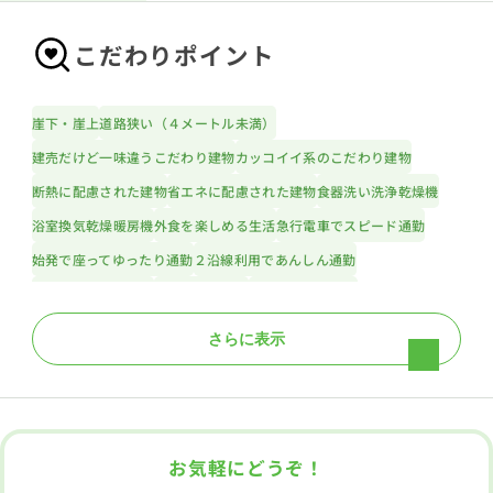
こだわりポイント
崖下・崖上
道路狭い（４メートル未満）
建売だけど一味違うこだわり建物
カッコイイ系のこだわり建物
断熱に配慮された建物
省エネに配慮された建物
食器洗い洗浄乾燥機
浴室換気乾燥暖房機
外食を楽しめる生活
急行電車でスピード通勤
始発で座ってゆったり通勤
２沿線利用であんしん通勤
子供の多い街に住む
ＬＤＫは１階に
２階建て住宅限定
スカイバルコニー
ウォークインクローゼット
リビングイン階段
さらに表示
ＬＤＫ１５帖以上
広々バルコニー
対面キッチン
浴室１坪以上
小学校１０分以内
スーパー１０分以内
コンビニ１０分以内
小児科医院１０分以内
保育園１０分以内
幼稚園１０分以内
お気軽にどうぞ！
公園１０分以内
都市ガス
フラット３５利用可
カースペース２台