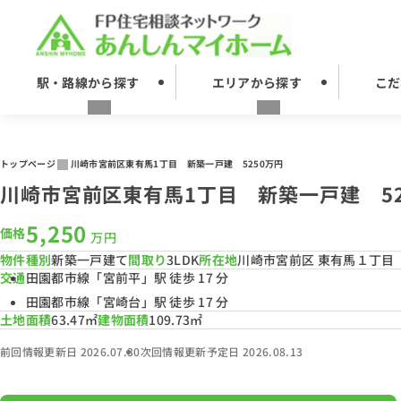
駅・路線から探す
エリアから探す
こだ
トップページ
川崎市宮前区東有馬1丁目 新築一戸建 5250万円
川崎市宮前区東有馬1丁目 新築一戸建 52
5,250
価格
万円
物件種別
新築一戸建て
間取り
3LDK
所在地
川崎市宮前区 東有馬１丁目
交通
田園都市線「宮前平」駅 徒歩 17 分
田園都市線「宮崎台」駅 徒歩 17 分
土地面積
63.47㎡
建物面積
109.73㎡
前回情報更新日 2026.07.30
次回情報更新予定日 2026.08.13