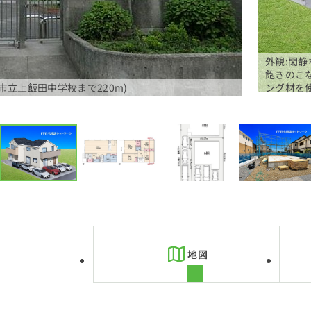
外観:閑
飽きのこ
市立上飯田中学校まで220m)
ング材を
地図