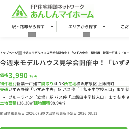
駅・路線から探す
エリアから探す
こだ
トップページ
今週末モデルハウス見学会開催中！「いずみ中央」駅利用 新築一戸建て（８
今週末モデルハウス見学会開催中！「いず
3,990
価格
万円
物件種別
新築一戸建て
間取り
4LDK
所在地
横浜市泉区 上飯田町
交通
いずみ野線「いずみ中央」駅 バス停「上飯田中学校入口」まで 徒歩 
ブルーライン「立場」駅 バス停「上飯田中学校入口」まで 徒歩 9 
土地面積
136.30㎡
建物面積
98.94㎡
前回情報更新日 2026.07.30
次回情報更新予定日 2026.08.13