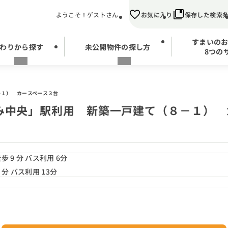
ようこそ！ゲストさん
お気に入り
保存した検索
すまいの
わりから探す
未公開物件の探し方
8つの
－１） カースペース３台
み中央」駅利用 新築一戸建て（８－１） 
9 分 バス利用 6分
分 バス利用 13分