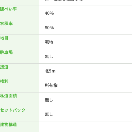
建ぺい率
40%
容積率
80%
地目
宅地
駐車場
無し
接道
北5m
権利
所有権
私道面積
無し
セットバック
無し
建物構造
-