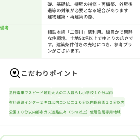
礎、基礎杭、擁壁の補修・再構築、外壁後
退等の対策が必要となる場合があります
建物建築・再建築の際、
備考
相鉄本線「二俣川」駅利用。緑豊かで閑静
な住環境。土地50坪以上でゆとりの広さで
す。建築条件付きの売地につき、参考プラ
ンがございます。
こだわりポイント
急行電車でスピード通勤
大人の二人暮らし
小学校１０分以内
有料道路インター２キロ以内
コンビニ１０分以内
保育園１０分以内
公園１０分以内
都市ガス
道路広々（５ｍ以上）
低層住居専用地域