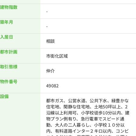
建物階数
-
築年月
-
入居日
相談
都市計画
市街化区域
取引態様
仲介
物件番号
49082
設備
都市ガス、公営水道、公共下水、緑豊かな
住宅地、閑静な住宅地、土地50坪以上、2
沿線以上利用可、小学校徒歩10分以内、建
物プラン例有り、急行電車でスピード通
勤、大人の二人暮らし、小学校１０分以
内、有料道路インター２キロ以内、コンビ