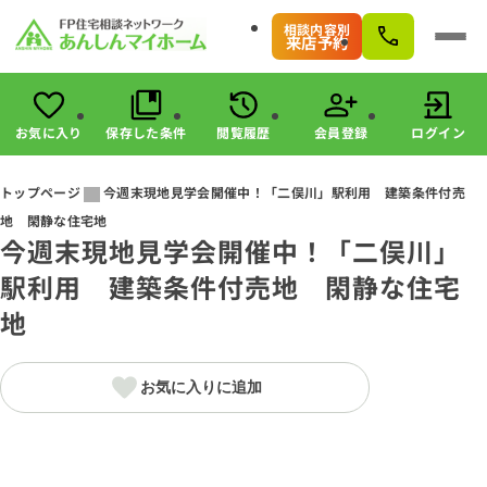
相談内容別
来店予約
お気に入り
保存した条件
閲覧履歴
会員登録
ログイン
会員登録
ログイン
トップページ
今週末現地見学会開催中！「二俣川」駅利用 建築条件付売
地 閑静な住宅地
物件検索
今週末現地見学会開催中！「二俣川」
駅・路線から探す
駅利用 建築条件付売地 閑静な住宅
エリアから探す
こだわりから探す
地
未公開物件の探し方
すまいのお金に関する8つのサービス
お気に入りに追加
マンガで分かる！住宅購入
会社情報