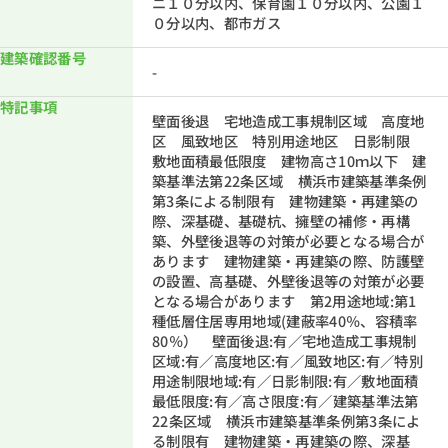
ニ１０分以内、保育園１０分以内、公園１
０分以内、都市ガス
建築確認番号
-
特記事項
壁面後退 宅地造成工事規制区域 高度地
区 風致地区 特別用途地区 日影制限
敷地面積最低限度 建物高さ10ｍ以下 建
築基準法第22条区域 横浜市建築基準条例
第3条による制限有 建物建築・再建築の
際、深基礎、基礎杭、擁壁の補修・再構
築、外壁後退等の対策が必要となる場合が
あります 建物建築・再建築の際、防護壁
の設置、高基礎、外壁後退等の対策が必要
となる場合があります 第2用途地域:第1
種低層住居専用地域(建蔽率40％、容積率
80％） 壁面後退:有／宅地造成工事規制
区域:有／高度地区:有／風致地区:有／特別
用途制限地域:有／日影制限:有／敷地面積
最低限度:有／高さ限度:有／建築基準法第
22条区域 横浜市建築基準条例第3条によ
る制限有 建物建築・再建築の際、深基