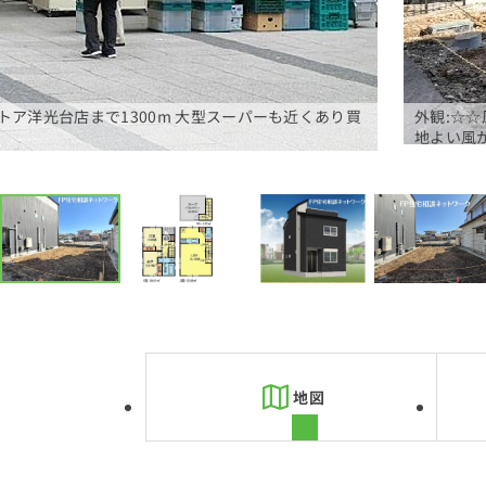
トア洋光台店まで1300m 大型スーパーも近くあり買
外観:☆
地よい風
地図