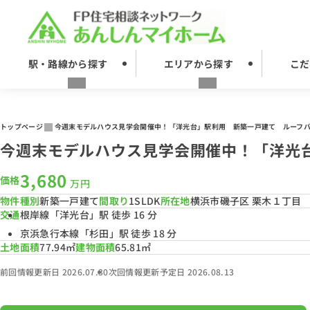
駅・路線から探す
エリアから探す
こだ
トップページ
今週末モデルハウス見学会開催中！「洋光台」駅利用 新築一戸建て ルーフ
今週末モデルハウス見学会開催中！「洋光
3,680
価格
万円
物件種別
新築一戸建て
間取り
1SLDK
所在地
横浜市磯子区 栗木１丁目
交通
根岸線「洋光台」駅 徒歩 16 分
京浜急行本線「杉田」駅 徒歩 18 分
土地面積
77.94㎡
建物面積
65.81㎡
前回情報更新日 2026.07.30
次回情報更新予定日 2026.08.13