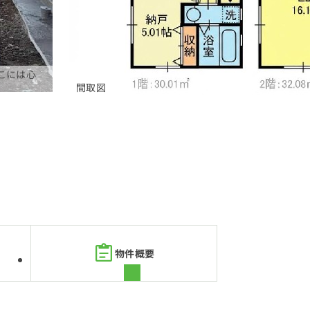
こには心
間取図
物件概要