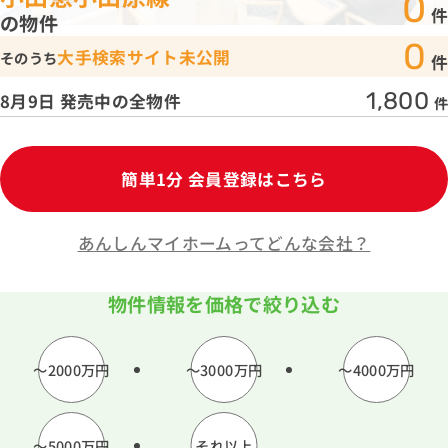
0
件
の物件
1分簡単！
0
大手検索サイト未公開
来店予約
そのうち
件
1,800
8月9日 発売中の全物件
件
お問い合わせ
簡単1分 会員登録はこちら
あんしんマイホームってどんな会社？
物件情報を価格で絞り込む
〜2000万円
〜3000万円
〜4000万円
〜5000万円
それ以上