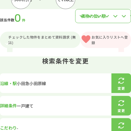
0
該当件数
件
チェックした物件をまとめて資料請求 (無
お気に入りリストへ登
料)
録
検索条件を変更
沿線・駅
小田急小田原線
変更
詳細条件
一戸建て
変更
こだわり
-