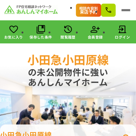
相談内容別
来店予約
お気に入り
保存した条件
閲覧履歴
会員登録
ログイン
会員登録
ログイン
小田急小田原線
物件検索
の未公開物件に強い
駅・路線から探す
あんしんマイホーム
エリアから探す
こだわりから探す
未公開物件の探し方
すまいのお金に関する8つのサービス
マンガで分かる！住宅購入
会社情報
小田急小田原線